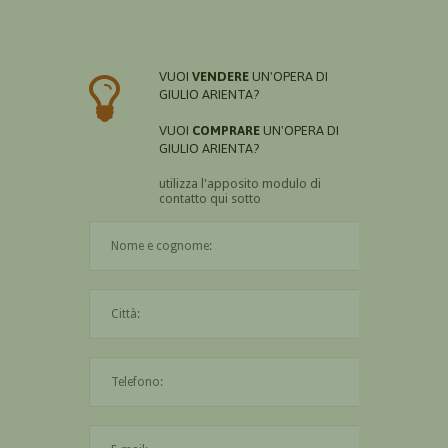
VUOI
VENDERE
UN'OPERA DI
GIULIO ARIENTA?
VUOI
COMPRARE
UN'OPERA DI
GIULIO ARIENTA?
utilizza l'apposito modulo di
contatto qui sotto
Il nome è obbligatorio
La città è obbligatoria
L'indirizzo mail non è valido