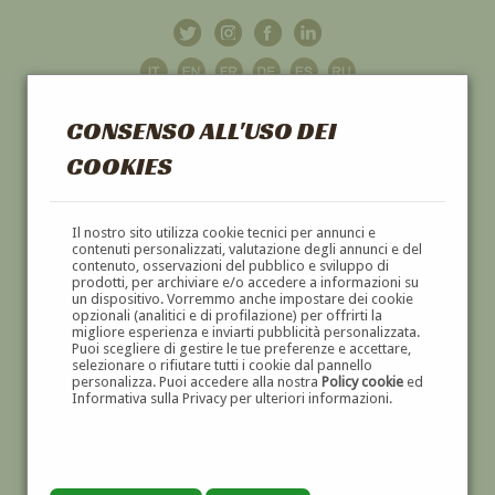
CONSENSO ALL'USO DEI
COOKIES
GALLERIA
D'ARTE
Il nostro sito utilizza cookie tecnici per annunci e
contenuti personalizzati, valutazione degli annunci e del
contenuto, osservazioni del pubblico e sviluppo di
DIPINTI E SCULTURE '800 E '900
prodotti, per archiviare e/o accedere a informazioni su
un dispositivo. Vorremmo anche impostare dei cookie
opzionali (analitici e di profilazione) per offrirti la
migliore esperienza e inviarti pubblicità personalizzata.
Puoi scegliere di gestire le tue preferenze e accettare,
selezionare o rifiutare tutti i cookie dal pannello
personalizza. Puoi accedere alla nostra
Policy cookie
ed
Informativa sulla Privacy per ulteriori informazioni.