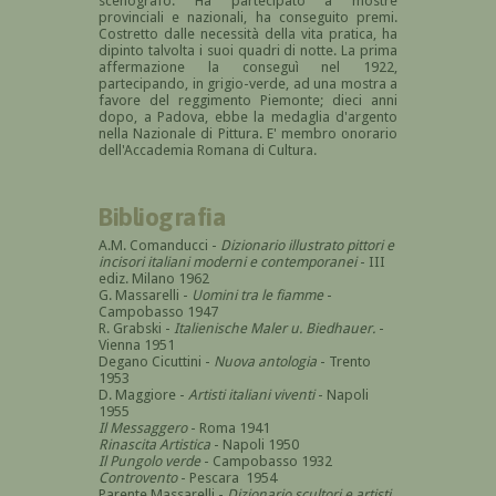
scenografo. Ha partecipato a mostre
provinciali e nazionali, ha conseguito premi.
Costretto dalle necessità della vita pratica, ha
dipinto talvolta i suoi quadri di notte. La prima
affermazione la conseguì nel 1922,
partecipando, in grigio-verde, ad una mostra a
favore del reggimento Piemonte; dieci anni
dopo, a Padova, ebbe la medaglia d'argento
nella Nazionale di Pittura. E' membro onorario
dell'Accademia Romana di Cultura.
Bibliografia
A.M. Comanducci -
Dizionario illustrato pittori e
incisori italiani moderni e contemporanei
- III
ediz. Milano 1962
G. Massarelli -
Uomini tra le fiamme
-
Campobasso 1947
R. Grabski -
Italienische Maler u. Biedhauer.
-
Vienna 1951
Degano Cicuttini -
Nuova antologia
- Trento
1953
D. Maggiore -
Artisti italiani viventi
- Napoli
1955
Il Messaggero
- Roma 1941
Rinascita Artistica
- Napoli 1950
Il Pungolo verde
- Campobasso 1932
Controvento
- Pescara 1954
Parente Massarelli -
Dizionario scultori e artisti