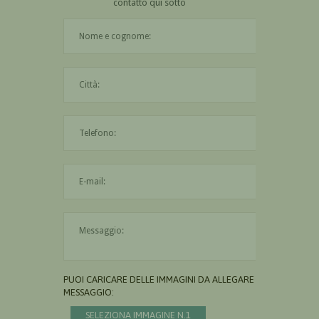
contatto qui sotto
Il nome è obbligatorio
La città è obbligatoria
L'indirizzo mail non è valido
Il messaggio è obbligatorio
PUOI CARICARE DELLE IMMAGINI DA ALLEGARE AL
MESSAGGIO:
SELEZIONA IMMAGINE N.1