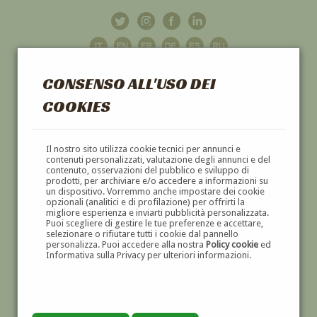
CONSENSO ALL'USO DEI
COOKIES
GALLERIA
D'ARTE
Il nostro sito utilizza cookie tecnici per annunci e
contenuti personalizzati, valutazione degli annunci e del
contenuto, osservazioni del pubblico e sviluppo di
DIPINTI E SCULTURE '800 E '900
prodotti, per archiviare e/o accedere a informazioni su
un dispositivo. Vorremmo anche impostare dei cookie
opzionali (analitici e di profilazione) per offrirti la
migliore esperienza e inviarti pubblicità personalizzata.
Puoi scegliere di gestire le tue preferenze e accettare,
selezionare o rifiutare tutti i cookie dal pannello
personalizza. Puoi accedere alla nostra
Policy cookie
ed
Informativa sulla Privacy per ulteriori informazioni.