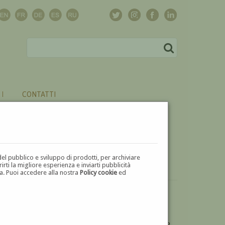
CONTATTI
del pubblico e sviluppo di prodotti, per archiviare
ti la migliore esperienza e inviarti pubblicità
zza. Puoi accedere alla nostra
Policy cookie
ed
VUOI
VENDERE
UN'OPERA DI LUIGI ARBARELLO?