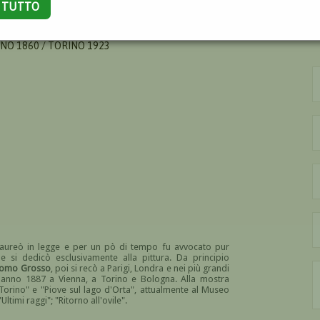
A TUTTO
I
NO 1860 / TORINO 1923
laureò in legge e per un pò di tempo fu avvocato pur
 e si dedicò esclusivamente alla pittura. Da principio
como Grosso
, poi si recò a Parigi, Londra e nei più grandi
ll'anno 1887 a Vienna, a Torino e Bologna. Alla mostra
 Torino" e "Piove sul lago d'Orta", attualmente al Museo
ltimi raggi"; "Ritorno all'ovile".