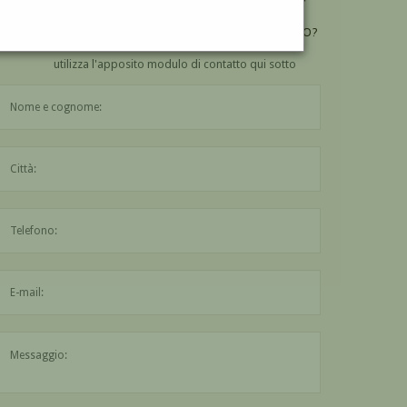
VUOI
COMPRARE
UN'OPERA DI LUIGI ARBARELLO?
utilizza l'apposito modulo di contatto qui sotto
Il nome è obbligatorio
La città è obbligatoria
L'indirizzo mail non è valido
Il messaggio è obbligatorio