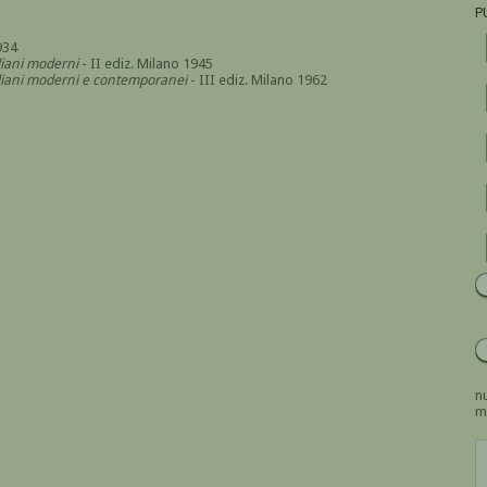
P
934
aliani moderni
- II ediz. Milano 1945
italiani moderni e contemporanei
- III ediz. Milano 1962
nu
m