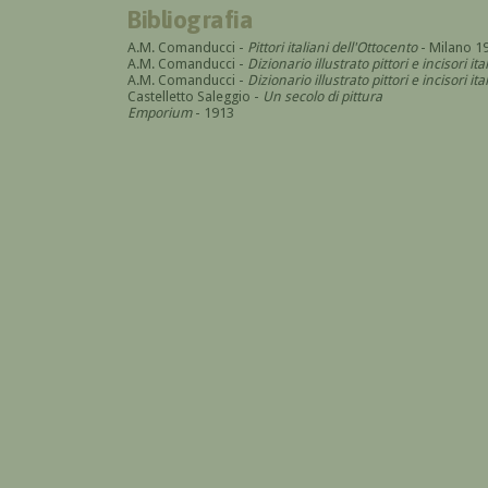
Bibliografia
A.M. Comanducci -
Pittori italiani dell'Ottocento
- Milano 1
A.M. Comanducci -
Dizionario illustrato pittori e incisori it
A.M. Comanducci -
Dizionario illustrato pittori e incisori 
Castelletto Saleggio -
Un secolo di pittura
Emporium
- 1913