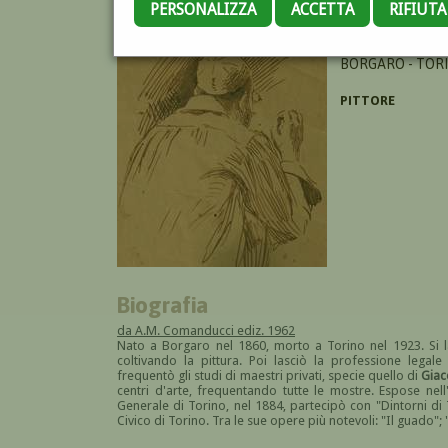
PERSONALIZZA
ACCETTA
RIFIUT
ARBARELLO LUIG
BORGARO - TORI
PITTORE
Biografia
da A.M. Comanducci ediz. 1962
Nato a Borgaro nel 1860, morto a Torino nel 1923. Si 
coltivando la pittura. Poi lasciò la professione legale
frequentò gli studi di maestri privati, specie quello di
Gia
centri d'arte, frequentando tutte le mostre. Espose ne
Generale di Torino, nel 1884, partecipò con "Dintorni di
Civico di Torino. Tra le sue opere più notevoli: "Il guado"; "U