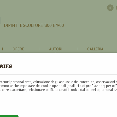
DIPINTI E SCULTURE '800 E '900
OPERE
AUTORI
GALLERIA
KIES
contenuti personalizzati, valutazione degli annunci e del contenuto, osservazioni 
mmo anche impostare dei cookie opzionali (analitici e di profilazione) per offrir
erenze e accettare, selezionare o rifiutare tutti i cookie dal pannello personali