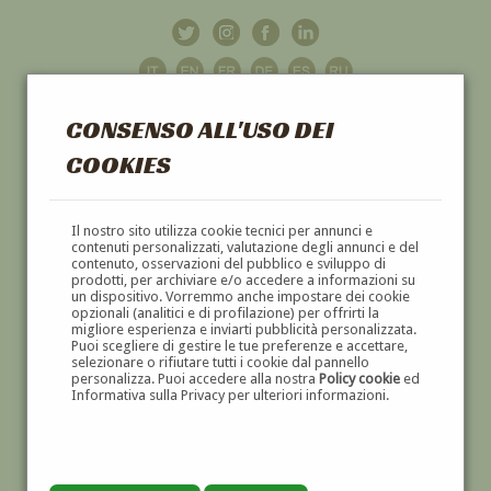
CONSENSO ALL'USO DEI
COOKIES
GALLERIA
D'ARTE
Il nostro sito utilizza cookie tecnici per annunci e
contenuti personalizzati, valutazione degli annunci e del
contenuto, osservazioni del pubblico e sviluppo di
DIPINTI E SCULTURE '800 E '900
prodotti, per archiviare e/o accedere a informazioni su
un dispositivo. Vorremmo anche impostare dei cookie
opzionali (analitici e di profilazione) per offrirti la
migliore esperienza e inviarti pubblicità personalizzata.
Puoi scegliere di gestire le tue preferenze e accettare,
selezionare o rifiutare tutti i cookie dal pannello
personalizza. Puoi accedere alla nostra
Policy cookie
ed
Informativa sulla Privacy per ulteriori informazioni.