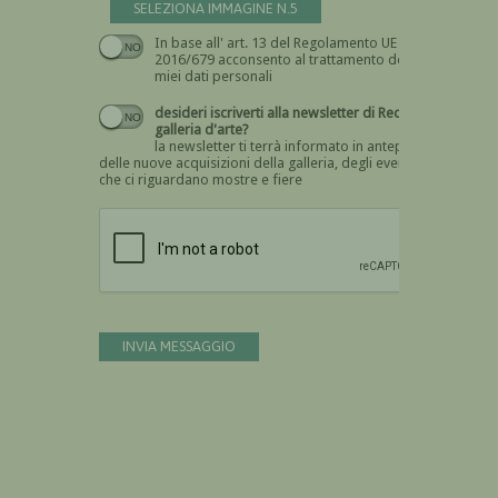
SELEZIONA IMMAGINE N.5
In base all' art. 13 del Regolamento UE n.
Devi dare il consenso
2016/679 acconsento al trattamento dei
miei dati personali
desideri iscriverti alla newsletter di Recta
galleria d'arte?
la newsletter ti terrà informato in anteprima
delle nuove acquisizioni della galleria, degli eventi
che ci riguardano mostre e fiere
Devi confermare di essere umano
INVIA MESSAGGIO