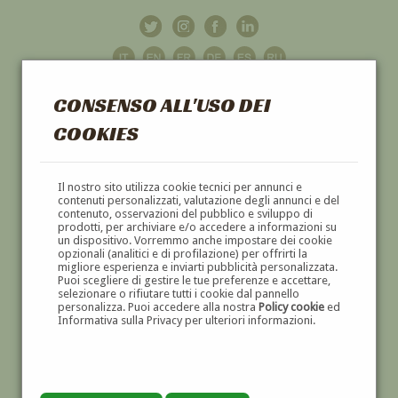
CONSENSO ALL'USO DEI
COOKIES
GALLERIA
D'ARTE
Il nostro sito utilizza cookie tecnici per annunci e
contenuti personalizzati, valutazione degli annunci e del
contenuto, osservazioni del pubblico e sviluppo di
DIPINTI E SCULTURE '800 E '900
prodotti, per archiviare e/o accedere a informazioni su
un dispositivo. Vorremmo anche impostare dei cookie
opzionali (analitici e di profilazione) per offrirti la
migliore esperienza e inviarti pubblicità personalizzata.
Puoi scegliere di gestire le tue preferenze e accettare,
selezionare o rifiutare tutti i cookie dal pannello
personalizza. Puoi accedere alla nostra
Policy cookie
ed
Informativa sulla Privacy per ulteriori informazioni.