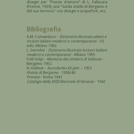
disegni per "Poesie d'amore" di L. Fallacara
(Firenze, 1939), una "Guida inutile di Bergamo e
del suo terriorio" con disegni e acqueforti, ecc.
Bibliografia
A.M. Comanducci -
Dizionario illustrato pittori e
incisori italiani moderni e contemporanei
- III
ediz. Milano 1962
L. Servolini -
Dizionario illustrato incisori italiani
moderni e contemporanei
- Milano 1955
Polli Volpi -
Memoria del cimitero di Valtesse
-
Bergamo 1952
H. Vollmer -
Kunstlerlex XX Jahr.
- 1953
Rivista di Bergamo
- 1938/40
Primato
- Roma 1941
Catalogo della XXIII Biennale di Venezia
- 1942