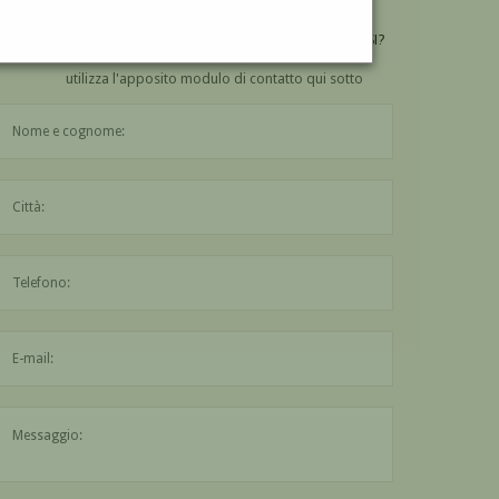
VUOI
COMPRARE
UN'OPERA DI ALERINO AMOSSI?
utilizza l'apposito modulo di contatto qui sotto
Il nome è obbligatorio
La città è obbligatoria
L'indirizzo mail non è valido
Il messaggio è obbligatorio