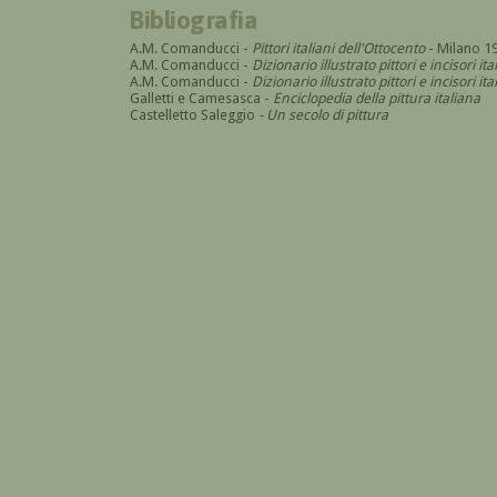
Bibliografia
A.M. Comanducci -
Pittori italiani dell'Ottocento
- Milano 1
A.M. Comanducci -
Dizionario illustrato pittori e incisori it
A.M. Comanducci -
Dizionario illustrato pittori e incisori 
Galletti e Camesasca -
Enciclopedia della pittura italiana
Castelletto Saleggio
- Un secolo di pittura