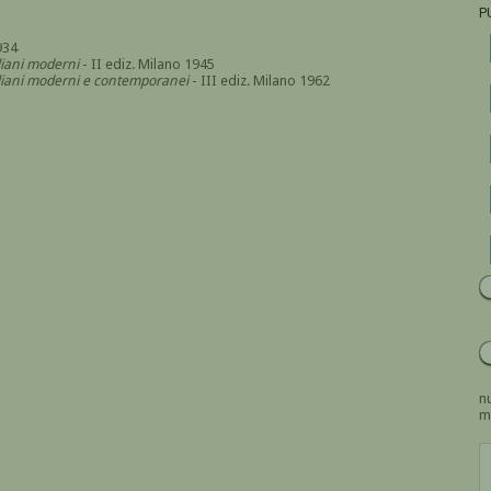
P
934
aliani moderni
- II ediz. Milano 1945
italiani moderni e contemporanei
- III ediz. Milano 1962
nu
m