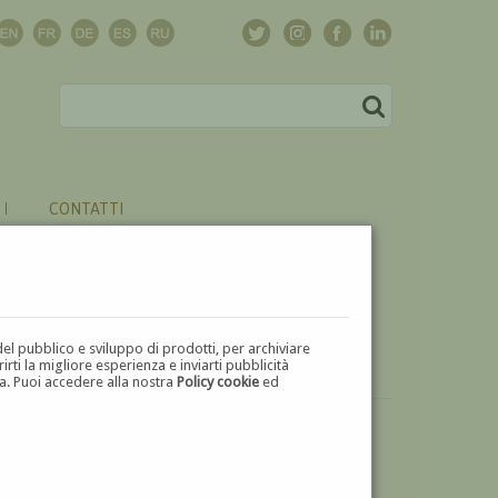
CONTATTI
del pubblico e sviluppo di prodotti, per archiviare
ti la migliore esperienza e inviarti pubblicità
zza. Puoi accedere alla nostra
Policy cookie
ed
VUOI
VENDERE
UN'OPERA DI ALERINO AMOSSI?