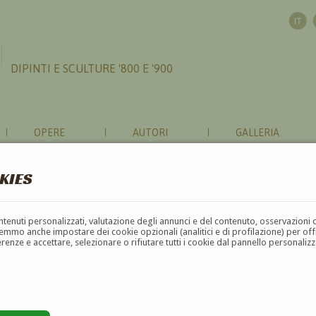
DIPINTI E SCULTURE '800 E '900
OPERE
AUTORI
GALLERIA
KIES
contenuti personalizzati, valutazione degli annunci e del contenuto, osservazioni 
mmo anche impostare dei cookie opzionali (analitici e di profilazione) per offrir
erenze e accettare, selezionare o rifiutare tutti i cookie dal pannello personali