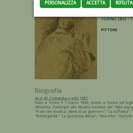
PERSONALIZZA
ACCETTA
RIFIUT
AMOSSI ALERINO
TORINO 1843 / 
PITTORE
Biografia
da A. M. Comanducci ediz 1962
Nato a Torino il 7 marzo 1843, morto a Torino nel luglio
Albertina. Partecipò alla Mostra torinese del 1884 espon
"Frate che medica i denti di un guerriero"; "La tuffolina";
"Ermengarda"; "La questione densa"; "Viva il Re"; "Autoritr