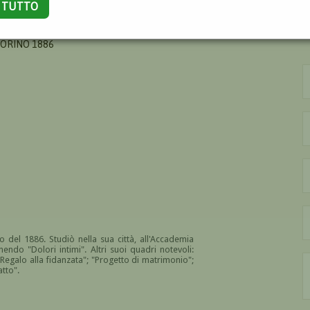
A TUTTO
TORINO 1886
 del 1886. Studiò nella sua città, all'Accademia
endo "Dolori intimi". Altri suoi quadri notevoli:
 "Regalo alla fidanzata"; "Progetto di matrimonio";
atto".