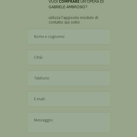
VUOI
COMPRARE
UN'OPERA DI
GABRIELE AMBROSIO?
utilizza l'apposito modulo di
contatto qui sotto
Il nome è obbligatorio
La città è obbligatoria
L'indirizzo mail non è valido
Il messaggio è obbligatorio