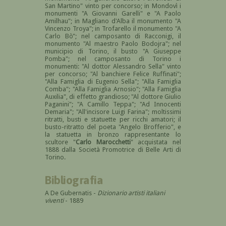
San Martino" vinto per concorso; in Mondovì i
monumenti "A Giovanni Garelli" e "A Paolo
Amilhau"; in Magliano d'Alba il monumento "A
Vincenzo Troya"; in Trofarello il monumento "A
Carlo Bò"; nel camposanto di Racconigi, il
monumento "Al maestro Paolo Bodojra"; nel
municipio di Torino, il busto "A Giuseppe
Pomba"; nel camposanto di Torino i
monumenti: "Al dottor Alessandro Sella" vinto
per concorso; "Al banchiere Felice Ruffinati";
"Alla Famiglia di Eugenio Sella"; "Alla Famiglia
Comba"; "Alla Famiglia Arnosio"; "Alla Famiglia
Auxilia", di effetto grandioso; "Al dottore Giulio
Paganini"; "A Camillo Teppa"; "Ad Innocenti
Demaria"; "All'incisore Luigi Farina"; moltissimi
ritratti, busti e statuette per ricchi amatori; il
busto-ritratto del poeta "Angelo Brofferio", e
la statuetta in bronzo rappresentante lo
scultore "
Carlo Marocchetti
" acquistata nel
1888 dalla Società Promotrice di Belle Arti di
Torino.
Bibliografia
A De Gubernatis -
Dizionario artisti italiani
viventi
- 1889