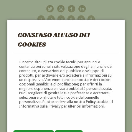
CONSENSO ALL'USO DEI
COOKIES
GALLERIA
D'ARTE
Il nostro sito utilizza cookie tecnici per annunci e
contenuti personalizzati, valutazione degli annunci e del
contenuto, osservazioni del pubblico e sviluppo di
DIPINTI E SCULTURE '800 E '900
prodotti, per archiviare e/o accedere a informazioni su
un dispositivo. Vorremmo anche impostare dei cookie
opzionali (analitici e di profilazione) per offrirti la
migliore esperienza e inviarti pubblicità personalizzata.
Puoi scegliere di gestire le tue preferenze e accettare,
selezionare o rifiutare tutti i cookie dal pannello
personalizza. Puoi accedere alla nostra
Policy cookie
ed
Informativa sulla Privacy per ulteriori informazioni.