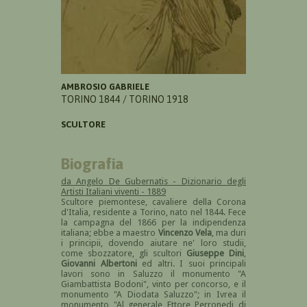
AMBROSIO GABRIELE
TORINO 1844 / TORINO 1918
SCULTORE
Biografia
da Angelo De Gubernatis - Dizionario degli
Artisti Italiani viventi - 1889
Scultore piemontese, cavaliere della Corona
d'Italia, residente a Torino, nato nel 1844. Fece
la campagna del 1866 per la indipendenza
italiana; ebbe a maestro
Vincenzo Vela
, ma duri
i principii, dovendo aiutare ne' loro studii,
come sbozzatore, gli scultori
Giuseppe Dini
,
Giovanni Albertoni
ed altri. I suoi principali
lavori sono in Saluzzo il monumento "A
Giambattista Bodoni", vinto per concorso, e il
monumento "A Diodata Saluzzo"; in Ivrea il
monumento "Al generale Ettore Perronedi di