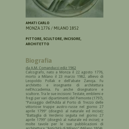
AMATI CARLO
MONZA 1776 / MILANO 1852
PITTORE, SCULTORE, INCISORE,
ARCHITETTO
Biografia
da A.M. Comanducci ediz 1962
Calcografo, nato a Monza il 22 agosto 1776,
morto a Milano il 23 marzo 1982, allievo di
Leopoldo Pollak e dell'abate Zanoja. Fu
architetto e insegnante di architettura
nell'Accademia. Fu anche disegnatore e
scultore. Tra le sue incisioni: Testate, emblemi e
fregi per vari dipartimenti del Piemonte (1797),
"Passaggio dell'Adda al Porto di Trezzo delle
vittoriose truppe austro-russe nel giorno 27
aprile 1799" (disegnò al naturale ed incise);
"Battaglia di Verderio seguita nel giorno 27
aprile 1799" (disegnò al naturale ed incise); e
molte tavole per le sue pubblicazioni di
architettura: "Antichità di Milano" (Milano 1804),