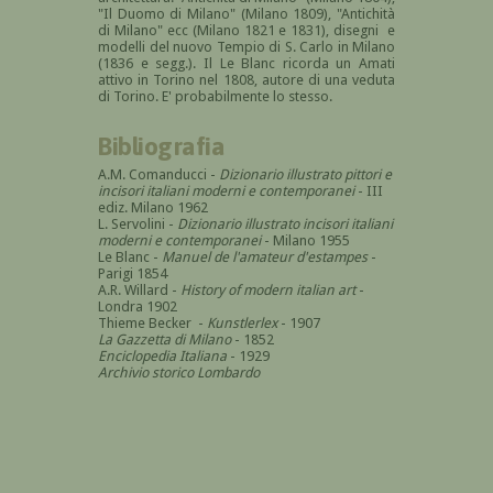
"Il Duomo di Milano" (Milano 1809), "Antichità
di Milano" ecc (Milano 1821 e 1831), disegni e
modelli del nuovo Tempio di S. Carlo in Milano
(1836 e segg.). Il Le Blanc ricorda un Amati
attivo in Torino nel 1808, autore di una veduta
di Torino. E' probabilmente lo stesso.
Bibliografia
A.M. Comanducci -
Dizionario illustrato pittori e
incisori italiani moderni e contemporanei
- III
ediz. Milano 1962
L. Servolini -
Dizionario illustrato incisori italiani
moderni e contemporanei
- Milano 1955
Le Blanc -
Manuel de l'amateur d'estampes
-
Parigi 1854
A.R. Willard -
History of modern italian art
-
Londra 1902
Thieme Becker -
Kunstlerlex
- 1907
La Gazzetta di Milano
- 1852
Enciclopedia Italiana
- 1929
Archivio storico Lombardo