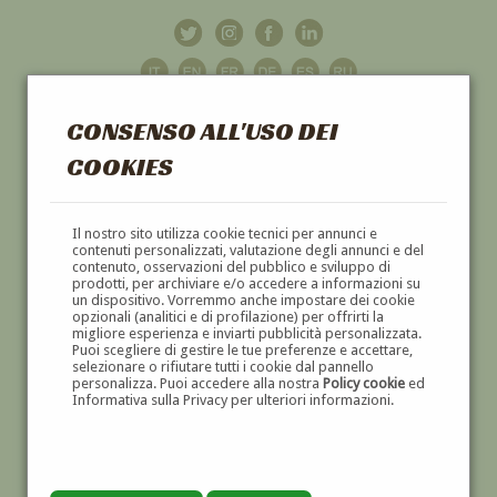
CONSENSO ALL'USO DEI
COOKIES
GALLERIA
D'ARTE
Il nostro sito utilizza cookie tecnici per annunci e
contenuti personalizzati, valutazione degli annunci e del
contenuto, osservazioni del pubblico e sviluppo di
DIPINTI E SCULTURE '800 E '900
prodotti, per archiviare e/o accedere a informazioni su
un dispositivo. Vorremmo anche impostare dei cookie
opzionali (analitici e di profilazione) per offrirti la
migliore esperienza e inviarti pubblicità personalizzata.
Puoi scegliere di gestire le tue preferenze e accettare,
selezionare o rifiutare tutti i cookie dal pannello
personalizza. Puoi accedere alla nostra
Policy cookie
ed
Informativa sulla Privacy per ulteriori informazioni.