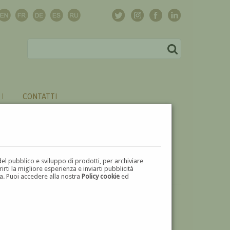
CONTATTI
del pubblico e sviluppo di prodotti, per archiviare
ti la migliore esperienza e inviarti pubblicità
zza. Puoi accedere alla nostra
Policy cookie
ed
VUOI
VENDERE
UN'OPERA DI ANTONIO