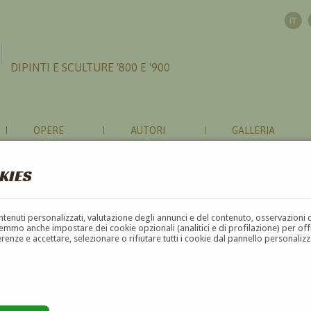
DIPINTI E SCULTURE '800 E '900
OPERE
AUTORI
GALLERIA
KIES
contenuti personalizzati, valutazione degli annunci e del contenuto, osservazioni 
mmo anche impostare dei cookie opzionali (analitici e di profilazione) per offrir
erenze e accettare, selezionare o rifiutare tutti i cookie dal pannello personali