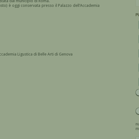
stata dal municipio di Roma.
busto) è oggi conservata presso il Palazzo dell'Accademia
P
cademia Ligustica di Belle Arti di Genova
nu
m