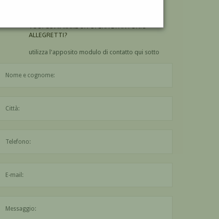
ALLEGRETTI?
VUOI
COMPRARE
UN'OPERA DI ANTONIO
ALLEGRETTI?
utilizza l'apposito modulo di contatto qui sotto
Il nome è obbligatorio
La città è obbligatoria
L'indirizzo mail non è valido
Il messaggio è obbligatorio