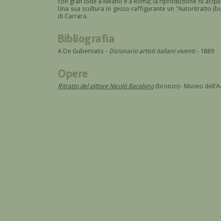
con gran lode a Milano e a Roma; la riproduzione fu acqui
Una sua scultura in gesso raffigurante un "Autoritratto (
di Carrara.
Bibliografia
A De Gubernatis -
Dizionario artisti italiani viventi
- 1889
Opere
Ritratto del pittore Nicolò Barabino
(bronzo)- Museo dell'Ac