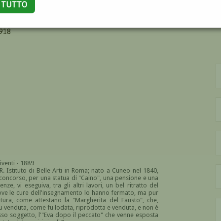
A TUTTO
918
iventi - 1889
. Istituto di Belle Arti in Roma; nato a Cuneo nel 1840,
concorso, per una statua di "Caino", una pensione e una
ze, vi eseguiva, tra gli altri lavori, un bel ritratto del
ove le cure dell'insegnamento lo hanno fermato, ma pur
ultura, come attestano la "Margherita del Fausto", che,
 fu venduta, come fu lodata, riprodotta e venduta, e non è
esso soggetto, l'"Eva dopo il peccato" che venne esposta