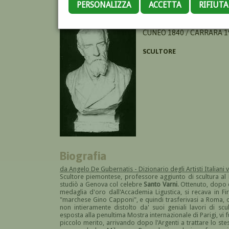
PERSONALIZZA
ACCETTA
RIFIUT
ALLEGRETTI ANTONIO
CUNEO 1840 / CARRARA 1
SCULTORE
Biografia
da Angelo De Gubernatis - Dizionario degli Artisti Italiani v
Scultore piemontese, professore aggiunto di scultura al R
studiò a Genova col celebre
Santo Varni
. Ottenuto, dopo 
medaglia d'oro dall'Accademia Ligustica, si recava in Firen
"marchese Gino Capponi", e quindi trasferivasi a Roma, 
non intieramente distolto da' suoi geniali lavori di sc
esposta alla penultima Mostra internazionale di Parigi, vi
piccolo merito, arrivando dopo l'Argenti a trattare lo st