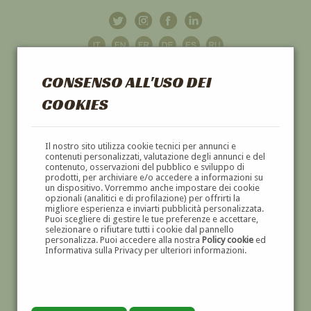
CONSENSO ALL'USO DEI
COOKIES
GALLERIA
D'ARTE
Il nostro sito utilizza cookie tecnici per annunci e
contenuti personalizzati, valutazione degli annunci e del
contenuto, osservazioni del pubblico e sviluppo di
DIPINTI E SCULTURE '800 E '900
prodotti, per archiviare e/o accedere a informazioni su
un dispositivo. Vorremmo anche impostare dei cookie
opzionali (analitici e di profilazione) per offrirti la
migliore esperienza e inviarti pubblicità personalizzata.
Puoi scegliere di gestire le tue preferenze e accettare,
selezionare o rifiutare tutti i cookie dal pannello
personalizza. Puoi accedere alla nostra
Policy cookie
ed
Informativa sulla Privacy per ulteriori informazioni.