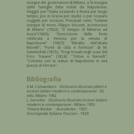
insegne del governatore di Milano, e le insegne
delle famiglie fatte nobili da Napoleone.
Viaggiò per l'Italia sostando a Roma per lungo
tempo, poi in Grecia per studio e per ricavare
soggetti per incisioni. Principali rami: "Solenni
esequie di mons. Filippo Visconti, arcivescovo
di Milano" (1802); "Il tempio di Minerva ad
Assisi"(1803); "Descrizione delle feste
celebrate a Venezia per la venuta di
Napoleone" (1807); "Ritratto dell'abate
Morelli"; "Porte di città e fortezze" di M.
Sammicheli (1815); "Fregi trovati negli scavi del
Foro Traiano" (1824); "Tritoni e Nereidi";
"Colonne con la statua di Napoleone in una
piazza di Ferrara".
Bibliografia
A.M. Comanducci -
Dizionario illustrato pittori e
incisori italiani moderni e contemporanei
- III
ediz. Milano 1962
L. Servolini -
Dizionario illustrato incisori italiani
moderni e contemporanei
- Milano 1955
Thieme Becker -
Kunstlerlex
- 1907
Enciclopedia Italiana Treccani
- 1929