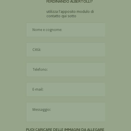
FERDINANDO ALBERTOLLI?
utilizza l'apposito modulo di
contatto qui sotto
Il nome è obbligatorio
La città è obbligatoria
L'indirizzo mail non è valido
Il messaggio è obbligatorio
PUOI CARICARE DELLE IMMAGINI DA ALLEGARE AL