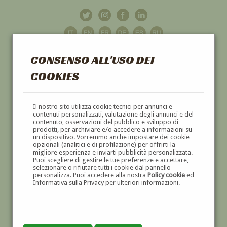
CONSENSO ALL'USO DEI
COOKIES
GALLERIA
D'ARTE
Il nostro sito utilizza cookie tecnici per annunci e
contenuti personalizzati, valutazione degli annunci e del
contenuto, osservazioni del pubblico e sviluppo di
DIPINTI E SCULTURE '800 E '900
prodotti, per archiviare e/o accedere a informazioni su
un dispositivo. Vorremmo anche impostare dei cookie
opzionali (analitici e di profilazione) per offrirti la
migliore esperienza e inviarti pubblicità personalizzata.
Puoi scegliere di gestire le tue preferenze e accettare,
selezionare o rifiutare tutti i cookie dal pannello
personalizza. Puoi accedere alla nostra
Policy cookie
ed
Informativa sulla Privacy per ulteriori informazioni.