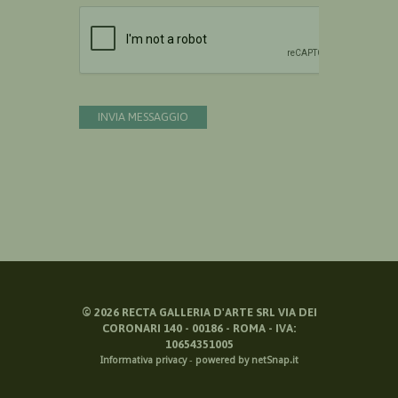
Devi confermare di essere umano
INVIA MESSAGGIO
©
2026
RECTA GALLERIA D'ARTE SRL VIA DEI
CORONARI 140 - 00186 - ROMA - IVA:
10654351005
Informativa privacy
-
powered by netSnap.it