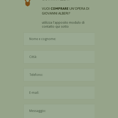
VUOI
COMPRARE
UN'OPERA DI
GIOVANNI ALBERI?
utilizza l'apposito modulo di
contatto qui sotto
Il nome è obbligatorio
La città è obbligatoria
L'indirizzo mail non è valido
Il messaggio è obbligatorio