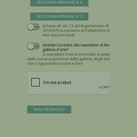
SELEZIONA IMMAGINE N.4
SELEZIONA IMMAGINE N.5
In base all' art. 13 del Regolamento UE n.
Devi dare il consenso
2016/679 acconsento al trattamento dei
miei dati personali
desideri iscriverti alla newsletter di Recta
galleria d'arte?
la newsletter ti terrà informato in anteprima
delle nuove acquisizioni della galleria, degli eventi
che ci riguardano mostre e fiere
Devi confermare di essere umano
INVIA MESSAGGIO