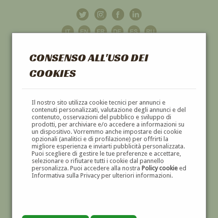
CONSENSO ALL'USO DEI
COOKIES
GALLERIA
D'ARTE
Il nostro sito utilizza cookie tecnici per annunci e
contenuti personalizzati, valutazione degli annunci e del
contenuto, osservazioni del pubblico e sviluppo di
DIPINTI E SCULTURE '800 E '900
prodotti, per archiviare e/o accedere a informazioni su
un dispositivo. Vorremmo anche impostare dei cookie
opzionali (analitici e di profilazione) per offrirti la
migliore esperienza e inviarti pubblicità personalizzata.
Puoi scegliere di gestire le tue preferenze e accettare,
selezionare o rifiutare tutti i cookie dal pannello
personalizza. Puoi accedere alla nostra
Policy cookie
ed
Informativa sulla Privacy per ulteriori informazioni.