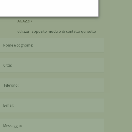
AGAZZI?
VUOI
COMPRARE
UN'OPERA DI CARLO PAOLO
AGAZZI?
utilizza l'apposito modulo di contatto qui sotto
Il nome è obbligatorio
La città è obbligatoria
L'indirizzo mail non è valido
Il messaggio è obbligatorio