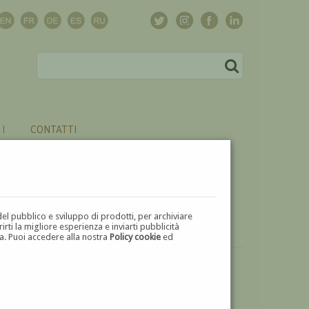
CONTATTI
del pubblico e sviluppo di prodotti, per archiviare
ti la migliore esperienza e inviarti pubblicità
zza. Puoi accedere alla nostra
Policy cookie
ed
VUOI
VENDERE
UN'OPERA DI CARLO PAOLO