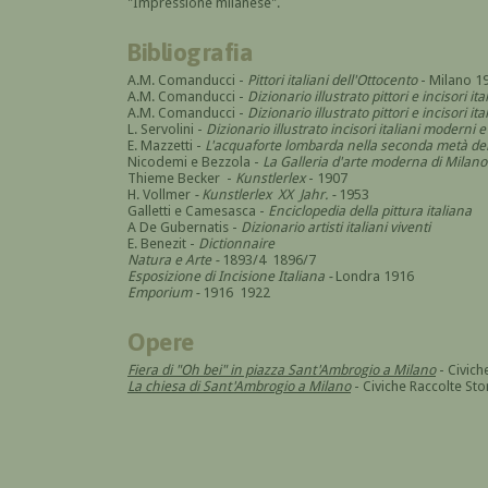
"Impressione milanese".
Bibliografia
A.M. Comanducci -
Pittori italiani dell'Ottocento
- Milano 1
A.M. Comanducci -
Dizionario illustrato pittori e incisori it
A.M. Comanducci -
Dizionario illustrato pittori e incisori 
L. Servolini -
Dizionario illustrato incisori italiani moderni
E. Mazzetti -
L'acquaforte lombarda nella seconda metà del
Nicodemi e Bezzola -
La Galleria d'arte moderna di Milano
Thieme Becker -
Kunstlerlex
- 1907
H. Vollmer
-
Kunstlerlex XX Jahr.
-
1953
Galletti e Camesasca -
Enciclopedia della pittura italiana
A De Gubernatis -
Dizionario artisti italiani viventi
E. Benezit -
Dictionnaire
Natura e Arte -
1893/4 1896/7
Esposizione di Incisione Italiana -
Londra 1916
Emporium
-
1916 1922
Opere
Fiera di "Oh bei" in piazza Sant'Ambrogio a Milano
- Civich
La chiesa di Sant'Ambrogio a Milano
- Civiche Raccolte St