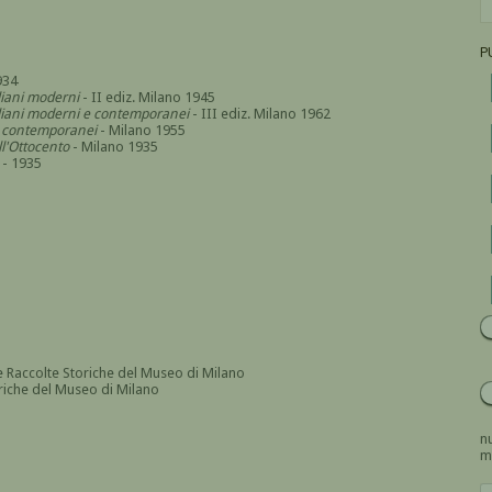
P
934
aliani moderni
- II ediz. Milano 1945
italiani moderni e contemporanei
- III ediz. Milano 1962
 e contemporanei
- Milano 1955
l'Ottocento
- Milano 1935
- 1935
e Raccolte Storiche del Museo di Milano
oriche del Museo di Milano
nu
m