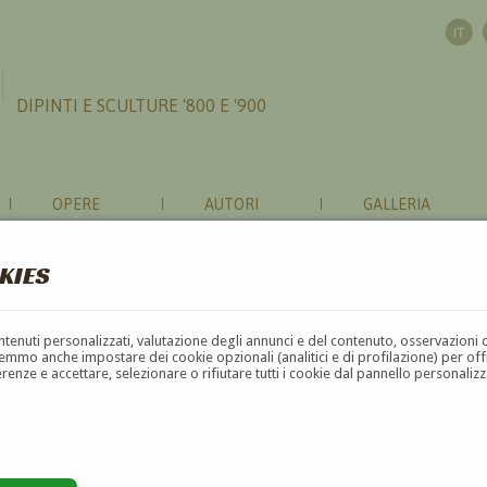
DIPINTI E SCULTURE '800 E '900
OPERE
AUTORI
GALLERIA
KIES
contenuti personalizzati, valutazione degli annunci e del contenuto, osservazioni 
mmo anche impostare dei cookie opzionali (analitici e di profilazione) per offrir
erenze e accettare, selezionare o rifiutare tutti i cookie dal pannello personali