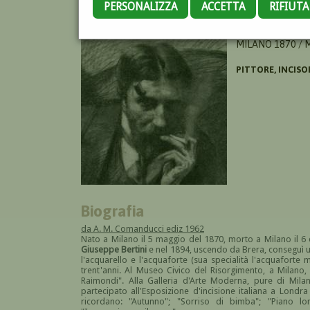
PERSONALIZZA
ACCETTA
RIFIUT
AGAZZI CARLO P
MILANO 1870 / 
PITTORE, INCISO
Biografia
da A. M. Comanducci ediz 1962
Nato a Milano il 5 maggio del 1870, morto a Milano il 6
Giuseppe Bertini
e nel 1894, uscendo da Brera, conseguì u
l'acquarello e l'acquaforte (sua specialità l'acquaforte 
trent'anni. Al Museo Civico del Risorgimento, a Milano,
Raimondi". Alla Galleria d'Arte Moderna, pure di Mila
partecipato all'Esposizione d'incisione italiana a Londra
ricordano: "Autunno"; "Sorriso di bimba"; "Piano lo