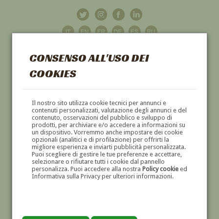
CONSENSO ALL'USO DEI
COOKIES
GALLERIA
D'ARTE
Il nostro sito utilizza cookie tecnici per annunci e
contenuti personalizzati, valutazione degli annunci e del
contenuto, osservazioni del pubblico e sviluppo di
DIPINTI E SCULTURE '800 E '900
prodotti, per archiviare e/o accedere a informazioni su
un dispositivo. Vorremmo anche impostare dei cookie
opzionali (analitici e di profilazione) per offrirti la
migliore esperienza e inviarti pubblicità personalizzata.
Puoi scegliere di gestire le tue preferenze e accettare,
selezionare o rifiutare tutti i cookie dal pannello
personalizza. Puoi accedere alla nostra
Policy cookie
ed
Informativa sulla Privacy per ulteriori informazioni.