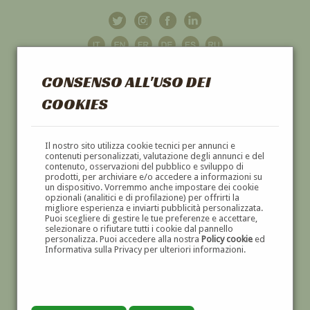
CONSENSO ALL'USO DEI
COOKIES
GALLERIA
D'ARTE
Il nostro sito utilizza cookie tecnici per annunci e
contenuti personalizzati, valutazione degli annunci e del
contenuto, osservazioni del pubblico e sviluppo di
DIPINTI E SCULTURE '800 E '900
prodotti, per archiviare e/o accedere a informazioni su
un dispositivo. Vorremmo anche impostare dei cookie
opzionali (analitici e di profilazione) per offrirti la
migliore esperienza e inviarti pubblicità personalizzata.
Puoi scegliere di gestire le tue preferenze e accettare,
selezionare o rifiutare tutti i cookie dal pannello
personalizza. Puoi accedere alla nostra
Policy cookie
ed
Informativa sulla Privacy per ulteriori informazioni.