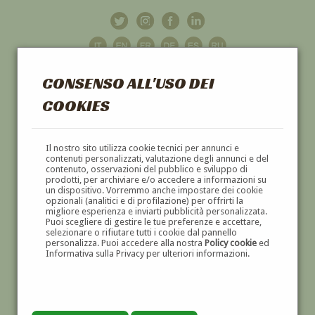
CONSENSO ALL'USO DEI
COOKIES
GALLERIA
D'ARTE
Il nostro sito utilizza cookie tecnici per annunci e
contenuti personalizzati, valutazione degli annunci e del
contenuto, osservazioni del pubblico e sviluppo di
DIPINTI E SCULTURE '800 E '900
prodotti, per archiviare e/o accedere a informazioni su
un dispositivo. Vorremmo anche impostare dei cookie
opzionali (analitici e di profilazione) per offrirti la
migliore esperienza e inviarti pubblicità personalizzata.
Puoi scegliere di gestire le tue preferenze e accettare,
selezionare o rifiutare tutti i cookie dal pannello
personalizza. Puoi accedere alla nostra
Policy cookie
ed
Informativa sulla Privacy per ulteriori informazioni.