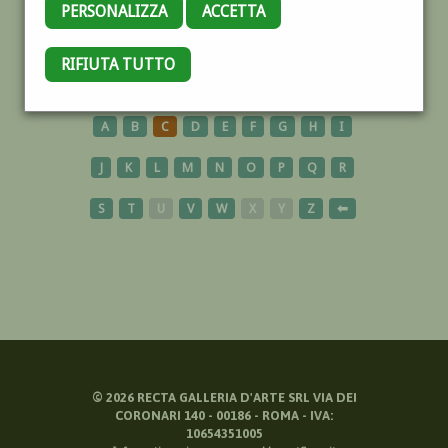
PERSONALIZZA
ACCETTA
CAMICIE ROSSE
RIFIUTA TUTTO
A
B
C
D
E
F
G
H
I
J
K
L
M
N
O
P
Q
R
S
T
U
V
W
X
Y
Z
⬅
©
2026
RECTA GALLERIA D'ARTE SRL VIA DEI
CORONARI 140 - 00186 - ROMA - IVA:
10654351005