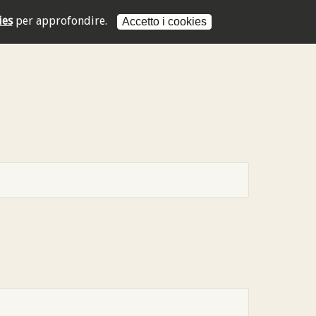
ies
per approfondire.
Accetto i cookies
L'indirizzo mail non è valido
L'indirizzo mail non è valido