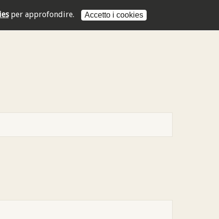
ies
per approfondire.
Accetto i cookies
L'indirizzo mail non è valido
L'indirizzo mail non è valido