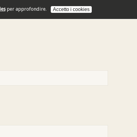
ies
per approfondire.
Accetto i cookies
L'indirizzo mail non è valido
L'indirizzo mail non è valido