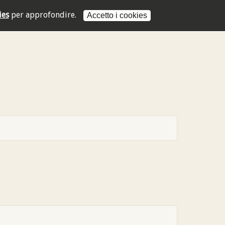
ies
per approfondire.
Accetto i cookies
L'indirizzo mail non è valido
L'indirizzo mail non è valido