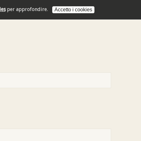
ies
per approfondire.
Accetto i cookies
L'indirizzo mail non è valido
L'indirizzo mail non è valido