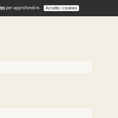
ies
per approfondire.
Accetto i cookies
L'indirizzo mail non è valido
L'indirizzo mail non è valido