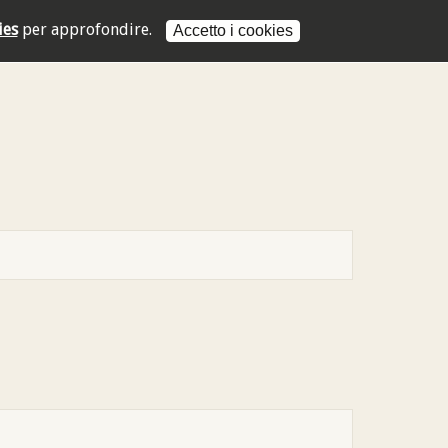
ies
per approfondire.
Accetto i cookies
L'indirizzo mail non è valido
L'indirizzo mail non è valido