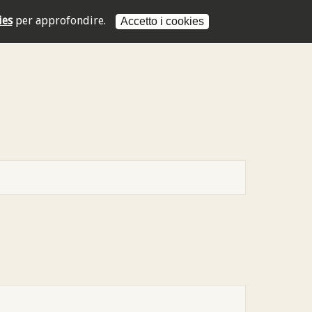
ies
per approfondire.
Accetto i cookies
L'indirizzo mail non è valido
L'indirizzo mail non è valido