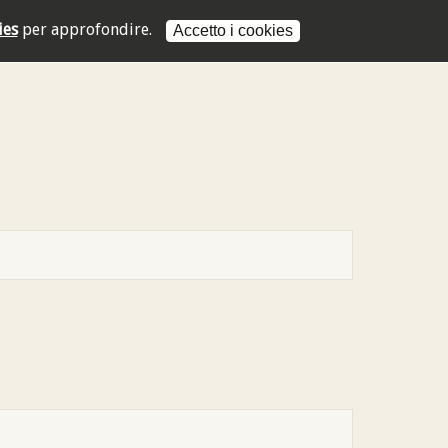
ies
per approfondire.
Accetto i cookies
L'indirizzo mail non è valido
L'indirizzo mail non è valido