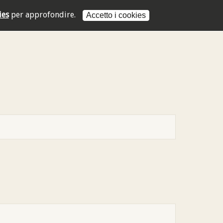
ies
per approfondire.
Accetto i cookies
L'indirizzo mail non è valido
L'indirizzo mail non è valido