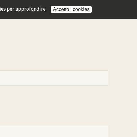
ies
per approfondire.
Accetto i cookies
L'indirizzo mail non è valido
L'indirizzo mail non è valido