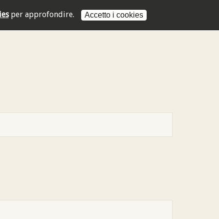
ies
per approfondire.
Accetto i cookies
L'indirizzo mail non è valido
L'indirizzo mail non è valido