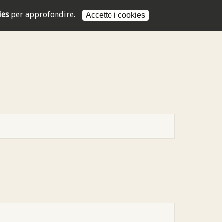
ies
per approfondire.
Accetto i cookies
L'indirizzo mail non è valido
L'indirizzo mail non è valido