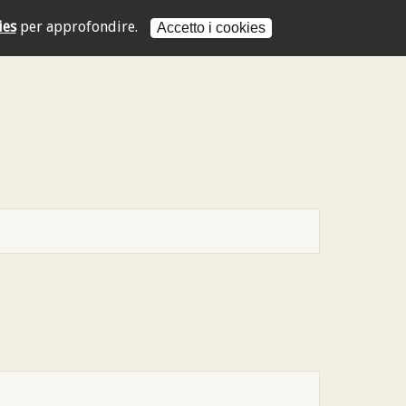
ies
per approfondire.
Accetto i cookies
L'indirizzo mail non è valido
L'indirizzo mail non è valido