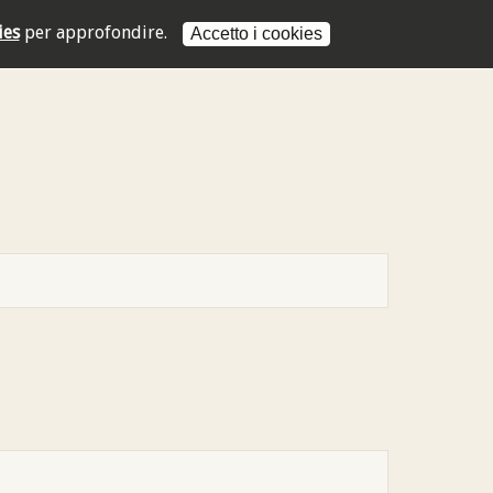
ies
per approfondire.
Accetto i cookies
L'indirizzo mail non è valido
L'indirizzo mail non è valido