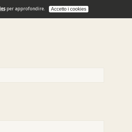
ies
per approfondire.
Accetto i cookies
L'indirizzo mail non è valido
L'indirizzo mail non è valido