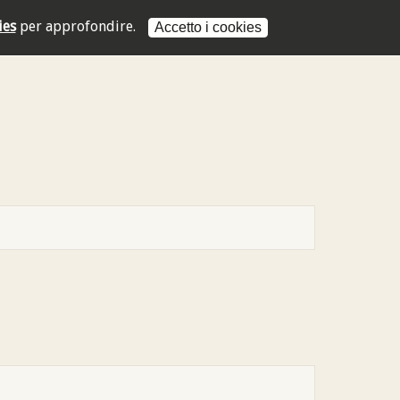
ies
per approfondire.
Accetto i cookies
L'indirizzo mail non è valido
L'indirizzo mail non è valido