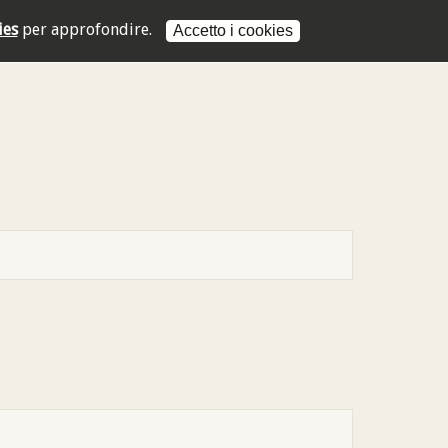
ies
per approfondire.
Accetto i cookies
L'indirizzo mail non è valido
L'indirizzo mail non è valido