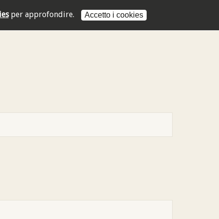
ies
per approfondire.
Accetto i cookies
L'indirizzo mail non è valido
L'indirizzo mail non è valido