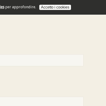
ies
per approfondire.
Accetto i cookies
L'indirizzo mail non è valido
L'indirizzo mail non è valido