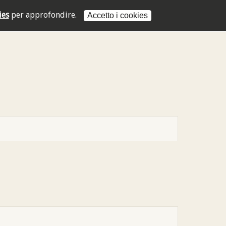
ies
per approfondire.
Accetto i cookies
L'indirizzo mail non è valido
L'indirizzo mail non è valido