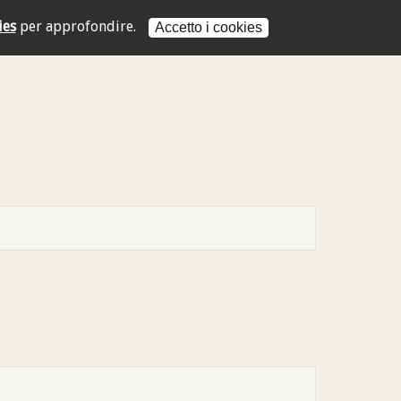
ies
per approfondire.
Accetto i cookies
L'indirizzo mail non è valido
L'indirizzo mail non è valido