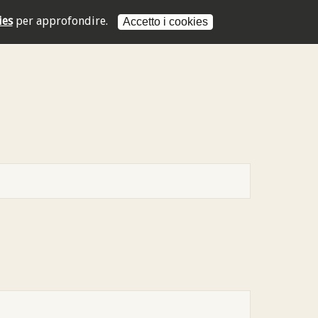
ies
per approfondire.
Accetto i cookies
L'indirizzo mail non è valido
L'indirizzo mail non è valido