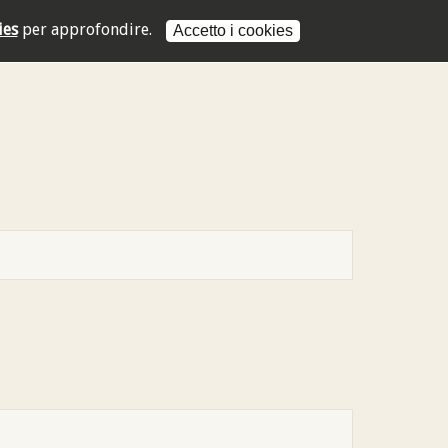
ies
per approfondire.
Accetto i cookies
L'indirizzo mail non è valido
L'indirizzo mail non è valido