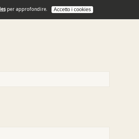
ies
per approfondire.
Accetto i cookies
L'indirizzo mail non è valido
L'indirizzo mail non è valido