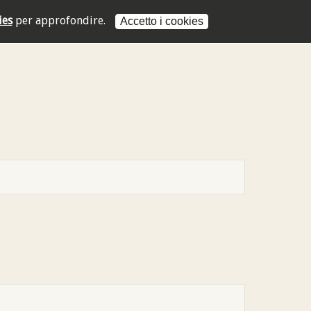
ies
per approfondire.
Accetto i cookies
L'indirizzo mail non è valido
L'indirizzo mail non è valido