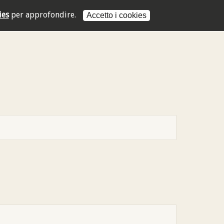
ies
per approfondire.
Accetto i cookies
L'indirizzo mail non è valido
L'indirizzo mail non è valido